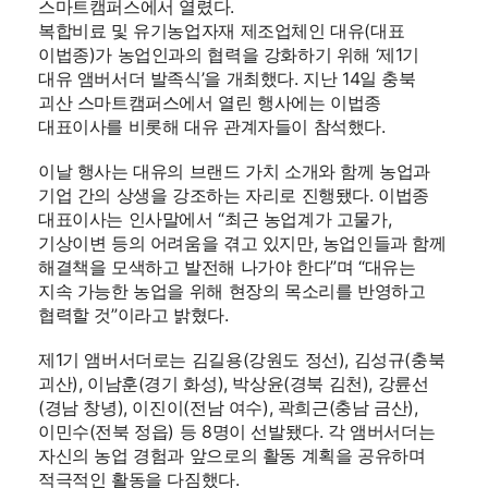
스마트캠퍼스에서 열렸다.
복합비료 및 유기농업자재 제조업체인 대유(대표
이법종)가 농업인과의 협력을 강화하기 위해 ‘제1기
대유 앰버서더 발족식’을 개최했다. 지난 14일 충북
괴산 스마트캠퍼스에서 열린 행사에는 이법종
대표이사를 비롯해 대유 관계자들이 참석했다.
이날 행사는 대유의 브랜드 가치 소개와 함께 농업과
기업 간의 상생을 강조하는 자리로 진행됐다. 이법종
대표이사는 인사말에서 “최근 농업계가 고물가,
기상이변 등의 어려움을 겪고 있지만, 농업인들과 함께
해결책을 모색하고 발전해 나가야 한다”며 “대유는
지속 가능한 농업을 위해 현장의 목소리를 반영하고
협력할 것”이라고 밝혔다.
제1기 앰버서더로는 김길용(강원도 정선), 김성규(충북
괴산), 이남훈(경기 화성), 박상윤(경북 김천), 강륜선
(경남 창녕), 이진이(전남 여수), 곽희근(충남 금산),
이민수(전북 정읍) 등 8명이 선발됐다. 각 앰버서더는
자신의 농업 경험과 앞으로의 활동 계획을 공유하며
적극적인 활동을 다짐했다.