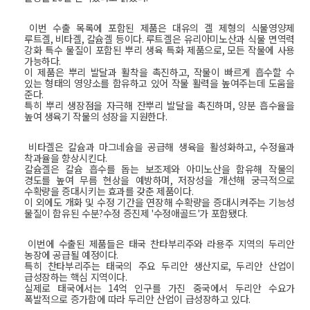
이번
수출
목록에
포함된
제품은
대유의
겔
제형의
식물영양제
루트겔
,
비타겔
,
칼슘겔
등이다
.
루트겔은
유리아미노산과
식물
면역력
강화
특수
물질이
포함된
뿌리
생육
특화
제품으로
,
모든
작물에
사용
가능하다
.
이
제품은
뿌리
발달과
활착을
촉진하고
,
작물이
빠르게
흡수할
수
있는
형태의
영양소를
함유하고
있어
작물
활력을
높여주는데
도움을
준다
.
특히
뿌리
생장점을
자극해
잔뿌리
발달을
촉진하며
,
양분
흡수율을
높여
생육기
작물의
성장을
지원한다
.
비타겔은
칼슘과
마그네슘을
공급해
생육을
활성화하고
,
수정율과
착과율을
향상시킨다
.
칼슘겔은
칼슘
흡수를
돕는
보조제와
아미노산을
함유해
작물의
경도를
높여
무름
현상을
예방하며
,
저장성을
개선해
궁극적으로
수확량을
증대시키는
효과를
갖춘
제품이다
.
이
외에도
개화
및
수정
기간을
연장해
수확량을
증대시켜주는
기능성
물질이
함유된
수분
?
수정
증진제
'
수정애
골드
'
가
포함됐다
.
이번에
수출된
제품들은
태국
찬타부리주와
라용주
지역의
두리안
농장에
공급될
예정이다
.
특히
찬타부리주는
태국의
주요
두리안
생산지로
,
두리안
산업이
급성장하는
핵심
지역이다
.
실제로
태국에서는
14
억
인구를
가진
중국에서
두리안
수요가
폭발적으로
증가함에
따라
두리안
산업이
급성장하고
있다
.