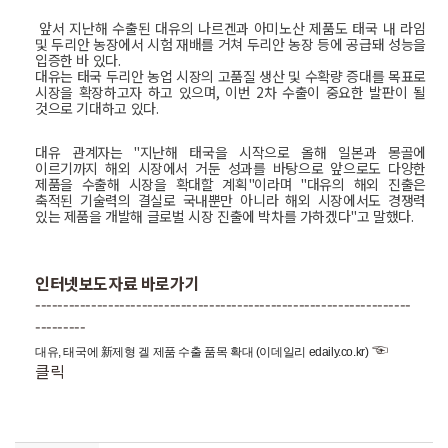
앞서
지난해
수출된
대유의
나르겐과
아미노산
제품도
태국
내
라임
및
두리안
농장에서
시험
재배를
거쳐
두리안
농장
등에
공급돼
성능을
입증한
바
있다
.
대유는
태국
두리안
농업
시장의
고품질
생산
및
수확량
증대를
목표로
시장을
확장하고자
하고
있으며
,
이번
2
차
수출이
중요한
발판이
될
것으로
기대하고
있다
.
대유 관계자는
"
지난해 태국을 시작으로 올해 일본과 몽골에
이르기까지 해외 시장에서 거둔 성과를 바탕으로 앞으로도 다양한
제품을 수출해 시장을 확대할 계획
"
이라며
"
대유의 해외 진출은
축적된 기술력의 결실로 국내뿐만 아니라 해외 시장에서도 경쟁력
있는 제품을 개발해 글로벌 시장 진출에 박차를 가하겠다
"
고 말했다
.
인터넷보도자료 바로가기
-------------------------------------------------------------------
---------
☜
대유, 태국에 新제형 겔 제품 수출 품목 확대 (이데일리 edaily.co.kr)
클릭