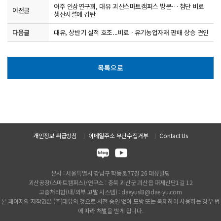
여주 인삼연구회, 대유 괴산스마트캠퍼스 방문… 첨단 비료
이전글
생산시설에 감탄
다음글
대유, 상반기 실적 호조...비료 · 유기농업자재 판매 상승 견인
목록으로
개인정보 취급방침
이메일주소 무단수집거부
Contact Us
본사 : 서울특별시 강남구 학동로77길 26 대유빌딩
괴산공장(스마트캠퍼스)/연구소 : 충북 괴산군 괴산읍 대제산단1길 12
고충처리함(내/외부 고발 시스템) : daeyusl8@dae-yu.com
본 페이지의 저작권은 (주)대유의 것으로 사전 승인 없이 모방 또는 복제하여 사용하는 경우 법
에 따라 처벌을 받게 됩니다.