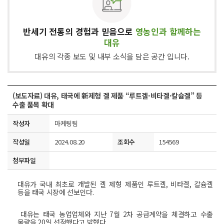
반세기 전통의 경험과 믿음으로
영농인과 함께하는
대유
대유의 각종 보도 및 내부 소식을 담은 공간 입니다.
(보도자료) 대유, 태국에 新제형 겔 제품 “루트겔·비타겔·칼슘겔” 등
수출 품목 확대
작성자
마케팅팀
작성일
2024.08.20
조회수
154569
첨부파일
대유
가
국내
최초로
개발된
겔
제형
제품인
루트겔
,
비타겔
,
칼슘겔
등을
태국
시장에
선보인다
.
대유는
태국
농업업체와
지난
7
월
2
차
공급계약을
체결하고
수출
물량을
20
일
선적했다고
밝혔다
.